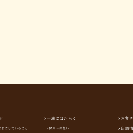
と
>一緒にはたらく
>お客
>店舗
大切にしていること
>採用への想い