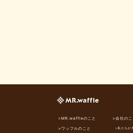
>MR.waffleのこと
>会社のこ
>ワッフルのこと
>私たちが