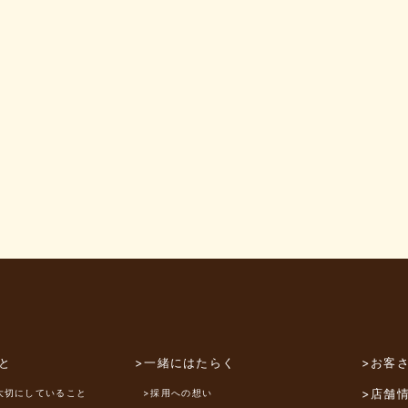
と
>一緒にはたらく
>お客
>店舗
大切にしていること
>採用への想い